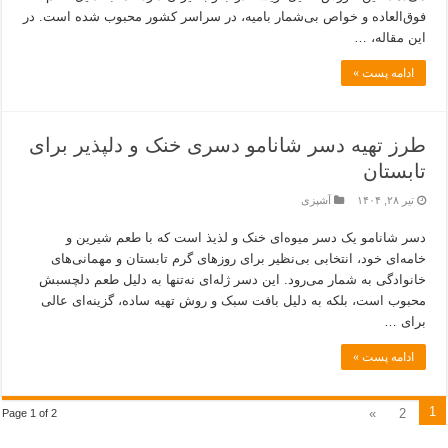
فوق‌العاده و خواص بی‌شمار بامیه، در سراسر کشور محبوب شده است. در
این مقاله، …
ادامه پست »
طرز تهیه دسر شانامو دسری خنک و دلپذیر برای
تابستان
تیر ۲۸, ۱۴۰۴
آشپزی
دسر شانامو یک دسر میوه‌ای خنک و لذیذ است که با طعم شیرین و
خامه‌ای خود، انتخابی بی‌نظیر برای روزهای گرم تابستان و مهمانی‌های
خانوادگی به شمار می‌رود. این دسر ژله‌ای نه‌تنها به دلیل طعم دلچسبش
محبوب است، بلکه به دلیل بافت سبک و روش تهیه ساده، گزینه‌ای عالی
برای …
ادامه پست »
1
»
2
Page 1 of 2