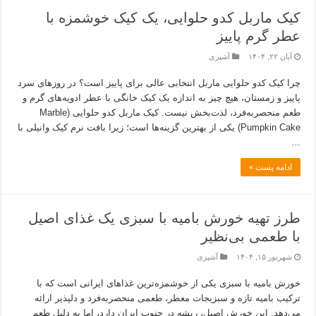
کیک ماربل کدو حلوایی، یک کیک خوشمزه با
عطر گرم پاییز
آبان ۲۲, ۱۴۰۴
آشپزی
چرا کیک کدو حلوایی ماربل انتخابی عالی برای پاییز است؟ در روزهای سرد
پاییز و زمستان، هیچ چیز به اندازه یک کیک خانگی با عطر ادویه‌های گرم و
طعم منحصربه‌فرد، لذت‌بخش نیست. کیک ماربل کدو حلوایی (Marble
Pumpkin Cake) یکی از بهترین گزینه‌ها است؛ زیرا بافت نرم کیک وانیلی با
…
ادامه پست »
طرز تهیه خورش بامیه با سبزی یک غذای اصیل
با طعمی بی‌نظیر
شهریور ۱۵, ۱۴۰۴
آشپزی
خورش بامیه با سبزی یکی از خوشمزه‌ترین غذاهای ایرانی است که با
ترکیب بامیه تازه و سبزیجات معطر، طعمی منحصربه‌فرد و دلپذیر ارائه
می‌دهد. این خورش اصیل، ریشه در جنوب ایران دارد، اما به دلیل طعم