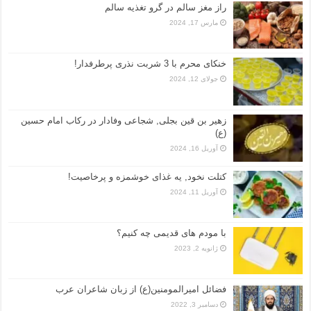
راز مغز سالم در گرو تغذیه سالم
مارس 17, 2024
خنکای محرم با 3 شربت نذری پرطرفدار!
جولای 12, 2024
زهیر بن قین بجلی, شجاعی وفادار در رکاب امام حسین
(ع)
آوریل 16, 2024
کتلت نخود, یه غذای خوشمزه و پرخاصیت!
آوریل 11, 2024
با مودم های قدیمی چه کنیم؟
ژانویه 2, 2023
فضائل امیرالمومنین(ع) از زبان شاعران عرب
دسامبر 3, 2022