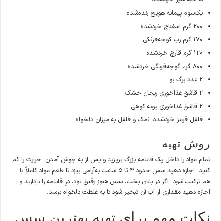
یک‌سوم پیمانه هویج رنده‌شده
۲۰۰ گرم اسفناج خردشده
۱۷۰ گرم رب گوجه‌فرنگی
۱۲۰ گرم قارچ خردشده
۸۰۰ گرم گوجه‌فرنگی خردشده
۲ عدد برگ بو
۲ قاشق غذاخوری ریحان خشک
۲ قاشق غذاخوری پونه کوهی
فلفل قرمز خردشده، نمک و فلفل به میزان دلخواه
روش تهیه
تمام مواد را داخل یک قابلمه بزرگ بریزید و پس از به جوش آمدن، حرارت را کم
کنید. اجازه دهید سس حدود ۴ تا ۵ ساعت به‌آرامی بپزد تا طعم مواد کاملاً با
هم ترکیب شود. اگر در پایان پخت، سس هنوز رقیق بود، درِ قابلمه را بردارید و
اجازه دهید مقداری از آب آن تبخیر شود تا به غلظت دلخواه برسد.
نکات مهم برای تهیه بهترین سس