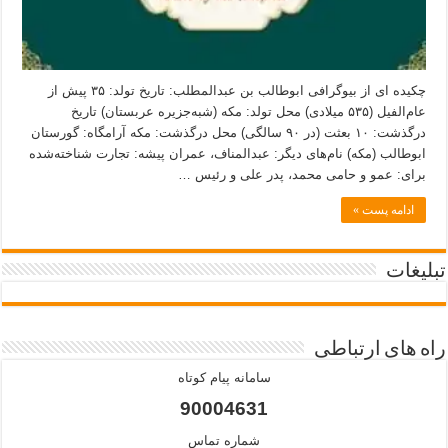
چکیده ای از بیوگرافی ابوطالب بن عبدالمطلب: تاریخ تولد: ۳۵ پیش از
عام‌الفیل (۵۳۵ میلادی) محل تولد: مکه (شبه‌جزیره عربستان) تاریخ
درگذشت: ۱۰ بعثت (در ۹۰ سالگی) محل درگذشت: مکه آرامگاه: گورستان
ابوطالب (مکه) نام‌های دیگر: عبدالمناف، عمران پیشه: تجارت شناخته‌شده
برای: عمو و حامی محمد، پدر علی و رئیس …
ادامه پست »
تبلیغات
راه های ارتباطی
سامانه پیام کوتاه
90004631
شماره تماس