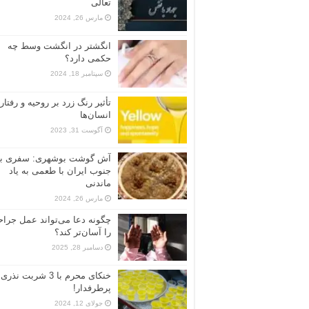
تعالی
مارس 26, 2024
انگشتر در انگشت وسط چه
حکمی دارد؟
سپتامبر 18, 2024
تأثیر رنگ زرد بر روحیه و رفتار
انسان‌ها
آگوست 31, 2023
آش گوشت بوشهری: سفری به
جنوب ایران با طعمی به یاد
ماندنی
مارس 26, 2024
چگونه دعا می‌تواند عمل جرا
را آسان‌تر کند؟
دسامبر 28, 2025
خنکای محرم با 3 شربت نذری
پرطرفدار!
جولای 12, 2024