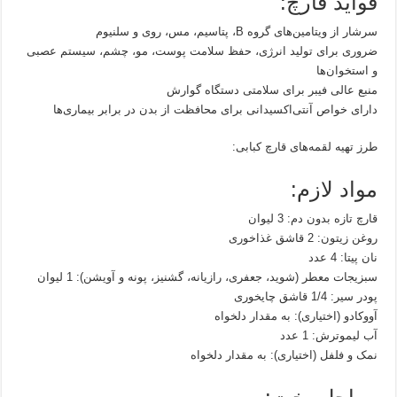
فواید قارچ:
سرشار از ویتامین‌های گروه B، پتاسیم، مس، روی و سلنیوم
ضروری برای تولید انرژی، حفظ سلامت پوست، مو، چشم، سیستم عصبی
و استخوان‌ها
منبع عالی فیبر برای سلامتی دستگاه گوارش
دارای خواص آنتی‌اکسیدانی برای محافظت از بدن در برابر بیماری‌ها
طرز تهیه لقمه‌های قارچ کبابی:
مواد لازم:
قارچ تازه بدون دم: 3 لیوان
روغن زیتون: 2 قاشق غذاخوری
نان پیتا: 4 عدد
سبزیجات معطر (شوید، جعفری، رازیانه، گشنیز، پونه و آویشن): 1 لیوان
پودر سیر: 1/4 قاشق چایخوری
آووکادو (اختیاری): به مقدار دلخواه
آب لیموترش: 1 عدد
نمک و فلفل (اختیاری): به مقدار دلخواه