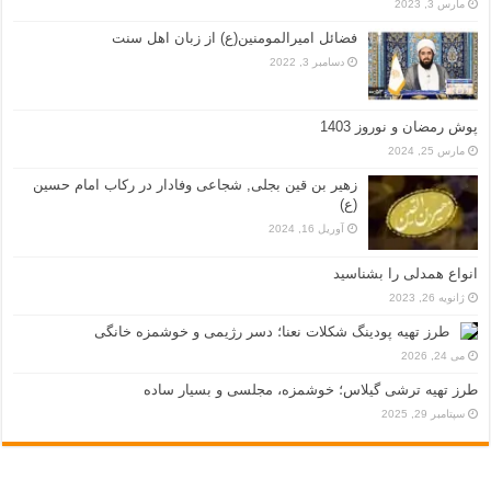
مارس 3, 2023
فضائل امیرالمومنین(ع) از زبان اهل سنت
دسامبر 3, 2022
پوش رمضان و نوروز 1403
مارس 25, 2024
زهیر بن قین بجلی, شجاعی وفادار در رکاب امام حسین
(ع)
آوریل 16, 2024
انواع همدلی را بشناسید
ژانویه 26, 2023
طرز تهیه پودینگ شکلات نعنا؛ دسر رژیمی و خوشمزه خانگی
می 24, 2026
طرز تهیه ترشی گیلاس؛ خوشمزه، مجلسی و بسیار ساده
سپتامبر 29, 2025