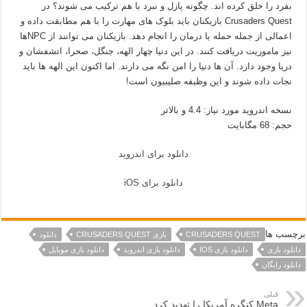
بفرد را خلق کرده اند. چگونه پازل و نبرد با هم ترکیب می شوند؟ در
Crusaders Quest بازیکنان باید بلوک های مهارت را با هم مطابقت داده و
اعمالی از جمله حمله یا درمان را انجام دهد. بازیکنان می توانند از NPCها
نیز ماموریت دریافت کنند. در این دنیا چهار الهه، جنگل، صحرا، اتشفشان و
دریا وجود دارد. آن ها دنیا را امن نگه می دارند. اما اکنون این الهه ها باید
نجات داده شوند و این وظیفه صلیبیون است!
نسخه اندروید مورد نیاز: 4.4 و بالاتر
حجم: 68 مگابایت
دانلود برای اندروید
دانلود برای iOS
برچسب ها
CRUSADERS QUEST
بازی CRUSADERS QUEST
دانلود
دانلود بازی
دانلود بازی IOS
دانلود بازی اندروید
دانلود بازی موبایل
دانلود رایگان
قبلی
Meta کنگره آمریکا را تهدید کرد