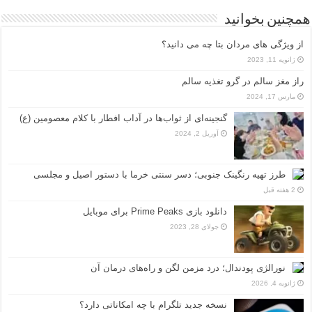
همچنین بخوانید
از ویژگی های مردان بتا چه می دانید؟
ژانویه 11, 2023
راز مغز سالم در گرو تغذیه سالم
مارس 17, 2024
گنجینه‌ای از ثواب‌ها در آداب افطار با کلام معصومین (ع)
آوریل 2, 2024
طرز تهیه رنگینک جنوبی؛ دسر سنتی خرما با دستور اصیل و مجلسی
2 هفته قبل
دانلود بازی Prime Peaks برای موبایل
جولای 28, 2023
نورالژی پودندال؛ درد مزمن لگن و راه‌های درمان آن
ژانویه 4, 2026
نسخه جدید تلگرام با چه امکاناتی دارد؟