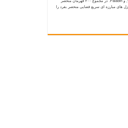
کلاس های بازی عبارتند از Wizard, Archer, Warrior, Hunter, Priest, و Paladin. در مجموع ۲۰۰ قهرمان منحصر
پازل های مبارزه ای سریع فضایی منحصر بفرد را