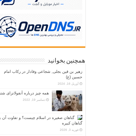
همچنین بخوانید
زهیر بن قین بجلی, شجاعی وفادار در رکاب امام
حسین (ع)
آوریل 16, 2024
همه چیز درباره آنفولانزای شتر
دسامبر 19, 2022
گناهان صغیره در اسلام چیست؟ و تفاوت آن با
گناهان کبیره
فوریه 3, 2026