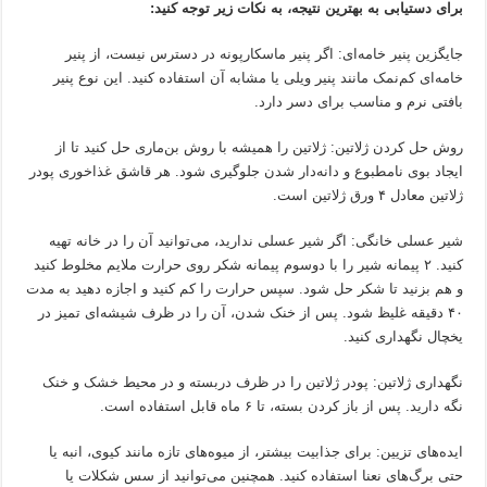
برای دستیابی به بهترین نتیجه، به نکات زیر توجه کنید:
جایگزین پنیر خامه‌ای: اگر پنیر ماسکارپونه در دسترس نیست، از پنیر
خامه‌ای کم‌نمک مانند پنیر ویلی یا مشابه آن استفاده کنید. این نوع پنیر
بافتی نرم و مناسب برای دسر دارد.
روش حل کردن ژلاتین: ژلاتین را همیشه با روش بن‌ماری حل کنید تا از
ایجاد بوی نامطبوع و دانه‌دار شدن جلوگیری شود. هر قاشق غذاخوری پودر
ژلاتین معادل ۴ ورق ژلاتین است.
شیر عسلی خانگی: اگر شیر عسلی ندارید، می‌توانید آن را در خانه تهیه
کنید. ۲ پیمانه شیر را با دوسوم پیمانه شکر روی حرارت ملایم مخلوط کنید
و هم بزنید تا شکر حل شود. سپس حرارت را کم کنید و اجازه دهید به مدت
۴۰ دقیقه غلیظ شود. پس از خنک شدن، آن را در ظرف شیشه‌ای تمیز در
یخچال نگهداری کنید.
نگهداری ژلاتین: پودر ژلاتین را در ظرف دربسته و در محیط خشک و خنک
نگه دارید. پس از باز کردن بسته، تا ۶ ماه قابل استفاده است.
ایده‌های تزیین: برای جذابیت بیشتر، از میوه‌های تازه مانند کیوی، انبه یا
حتی برگ‌های نعنا استفاده کنید. همچنین می‌توانید از سس شکلات یا