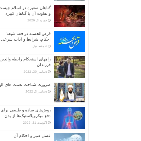
گناهان صغیره در اسلام چیست
و تفاوت آن با گناهان کبیره
فوریه 3, 2026
قرض‌الحسنه در فقه شیعه؛
احکام، شرایط و آداب شرعی 
4 هفته قبل
راههای استحکام رابطه والدین 
فرزندان
دسامبر 30, 2022
ضرورت شناخت نعمت های ال
دسامبر 3, 2022
روش‌های ساده و طبیعی برای
دفع میکروپلاستیک‌ها از بدن
آگوست 21, 2025
غسل صبر و احکام آن