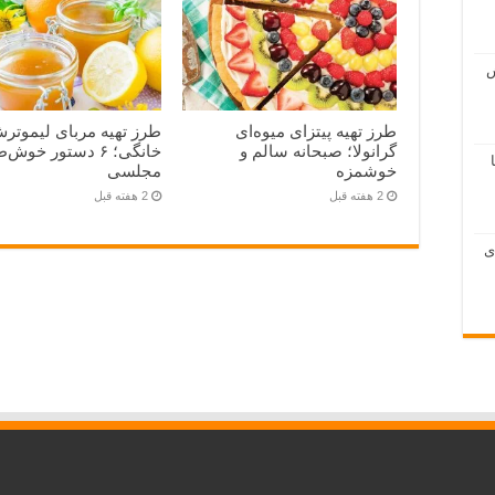
ش
طرز تهیه پیتزای میوه‌ای
طرز تهیه مربای لیموتر
گرانولا؛ صبحانه سالم و
خانگی؛ ۶ دستور خوش
خوشمزه
مجلسی
2 هفته قبل
2 هفته قبل
Cat S برای