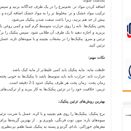
یکدست شوند.
اضافه کردن مواد تر: تخم‌مرغ را در یک ظرف جداگانه بزنید و سپس 
ترکیب مواد خشک و تر: مخلوط تر را به مواد خشک اضافه کرده و ب
بیش از حد هم بزنید، زیرا باعث سفت شدن پنکیک می‌شود.
پختن پنکیک‌ها: تابه را روی حرارت متوسط گرم کنید و کمی روغن یا کر
بریزید و اجازه دهید تا یک طرف آن طلایی شود. سپس پنکیک را برگر
تزئین و سرو: پنکیک‌ها را در بشقاب بچینید و با میوه‌های تازه، عس
تزئین کنید.
نکات مهم:
غلظت مایه: مایه پنکیک باید کمی غلیظ‌تر از مایه کیک باشد.
حرارت تابه: حرارت تابه باید متوسط باشد تا پنکیک‌ها به خوبی پخته
زمان پخت: زمان پخت هر طرف پنکیک حدود 1-2 دقیقه است.
تزیین: خلاقیت خود را در تزئین پنکیک‌ها به کار ببرید و از ترکیب‌ها
بهترین روش‌های تزئین پنکیک:
برج پنکیک: پنکیک‌ها را روی هم بچینید و با کره، عسل یا شربت تزئین
مت
میوه‌های تازه: موز، توت فرنگی، بلوبری و… از بهترین گزینه‌ها برای
مغزهای خوراکی: بادام، گردو و پسته به پنکیک شما طعم بی‌نظیری م