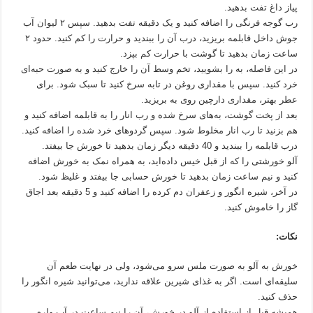
پیاز داغ تفت بدهید.
رب گوجه فرنگی را اضافه کنید و یک دقیقه تفت بدهید. سپس ۲ لیوان آب
جوش داخل قابلمه بریزید، درب آن را ببندید و حرارت را کم کنید. حدود ۲
ساعت زمان بدهید تا گوشت با حرارت کم بپزد.
در این فاصله، به را بشویید، تخم وسط آن را خارج کنید و به صورت حبه‌ای
خرد کنید. سپس با مقداری روغن در تابه سرخ کنید تا سبک شود. برای
عطر بهتر، مقداری دارچین روی به بریزید.
بعد از پخت گوشت، به‌های سرخ شده و رب انار را به قابلمه اضافه کنید و
هم بزنید تا رب انار مخلوط شود. سپس گردوهای خرد شده را اضافه کنید.
درب قابلمه را ببندید و 40 دقیقه دیگر زمان بدهید تا خورش جا بیفتد.
آلو خورشتی را که از قبل خیس داده‌اید، به همراه نمک به خورش اضافه
کنید و نیم ساعت زمان بدهید تا خورش حسابی جا بیفتد و غلیظ شود.
در آخر، شیره انگور و زعفران دم کرده را اضافه کنید و 5 دقیقه بعد اجاق
گاز را خاموش کنید.
نکات:
خورش به آلو به صورت ملس سرو می‌شود، ولی در نهایت طعم آن
سلیقه‌ای است. اگر به غذای شیرین علاقه ندارید، می‌توانید شیره انگور را
حذف کنید.
همیشه قبل از استفاده از آلو در خورش، آن را نیم ساعت در آب ولرم