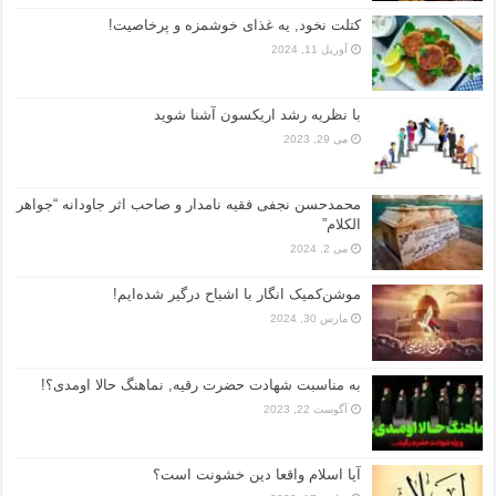
کتلت نخود, یه غذای خوشمزه و پرخاصیت!
آوریل 11, 2024
با نظریه رشد اریکسون آشنا شوید
می 29, 2023
محمدحسن نجفی فقیه نامدار و صاحب اثر جاودانه “جواهر
الکلام”
می 2, 2024
موشن‌کمیک انگار با اشباح درگیر شده‌ایم!
مارس 30, 2024
به مناسبت شهادت حضرت رقیه, نماهنگ حالا اومدی؟!
آگوست 22, 2023
آیا اسلام واقعا دین خشونت است؟