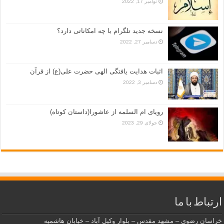
نوامبر 17, 2022
نسخه جدید تلگرام با چه امکاناتی دارد؟
دسامبر 27, 2022
اثبات هدایت یافتگی الهی حضرت علی(ع) از قرآن
دسامبر 3, 2022
رویای ام السلمه از عاشورا(داستان کوتاه)
جولای 29, 2023
ارتباط با ما
خراسان رضوی – مشهد مقدس – بلوار وکیل آباد – خیابان هاشمیه