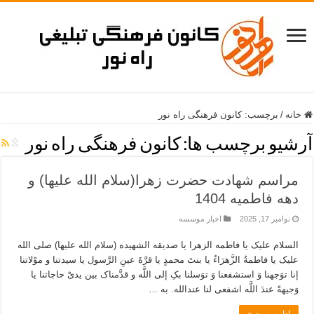
خانه
/
برچسب:
کانون فرهنگی راه نور
آرشیو برچسب ها:
کانون فرهنگی راه نور
مراسم شهادت حضرت زهرا(سلام الله علیها) و
دهه فاطمیه 1404
نوامبر 17, 2025
اخبار موسسه
السلام علیک یا فاطمه الزهرا یا صدیقه الشهیده (سلام الله علیها) صلی الله
علیک یا فاطمةُ الزَّهرَاءُ یا بنتَ محمدٍ یا قرَّةَ عینِ الرَّسول یا سیدتنا و موْلاتنا
إنا توَجهنا وَ استشفعنا وَ توَسلنا بکِ إلى اللَّه و قدَّمناک بین یدیْ حاجاتنا یا
وَجیهةً عندَ اللَّه اشفعی لنا عندالله. به …