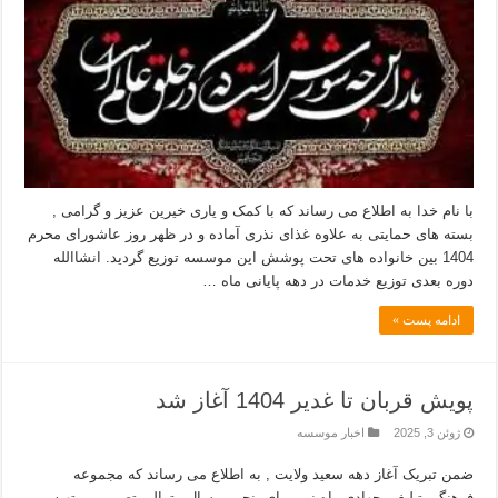
با نام خدا به اطلاع می رساند که با کمک و یاری خیرین عزیز و گرامی ,
بسته های حمایتی به علاوه غذای نذری آماده و در ظهر روز عاشورای محرم
1404 بین خانواده های تحت پوشش این موسسه توزیع گردید. انشاالله
دوره بعدی توزیع خدمات در دهه پایانی ماه …
ادامه پست »
پویش قربان تا غدیر 1404 آغاز شد
ژوئن 3, 2025
اخبار موسسه
ضمن تبریک آغاز دهه سعید ولایت , به اطلاع می رساند که مجموعه
فرهنگی تبلیغی جهادی راه نور برای پنجمین سال متوالی تصمیم بر تهیه