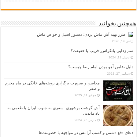
همچنین بخوانید
طرز تهیه آش ماش یزدی؛ دستور اصیل و خواص ماش
می 14, 2026
سم زدایی پانکراس, فریب یا حقیقت؟
آوریل 11, 2024
دلیل ضامن آهو بودن امام رضا چیست؟
دسامبر 27, 2022
محاسن و ضرورت برگزاری روضه‌های خانگی در ماه محرم
و صفر
جولای 31, 2025
آش گوشت بوشهری: سفری به جنوب ایران با طعمی به
یاد ماندنی
مارس 26, 2024
دعای دفع دشمن و کسب آرامش در مواجهه با خصومت‌ها