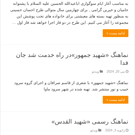
به مناسب آغاز ایام سوگواری اباعبدالله الحسین علیه السلام با پشتوانه
حامیان و خیرین گرامی , برای چهارمین سال متوالی طرح احسان حسینی
به منظور تهیه بسته های معیشتی برای خانواده های تحت پوشش این
مجموعه را آغاز می کنیم. این طرح در دو فاز اجرا خواهد شد فاز اول …
ادامه پست »
نماهنگ «شهید جمهور»در راه خدمت شد جان
فدا
می 20, 2024
ویدئو
نماهنگ «شهید جمهور» با شعری از قاسم صرافان و اجرای گروه سرود
حبیب و نور منتشر شد. تهیه شده در شهر سرود ماوا
ادامه پست »
نماهنگ رسمی «شهید القدس»
ژانویه 3, 2024
ویدئو