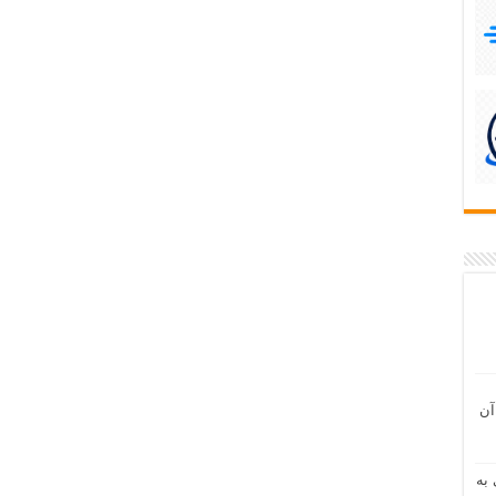
آن
 به