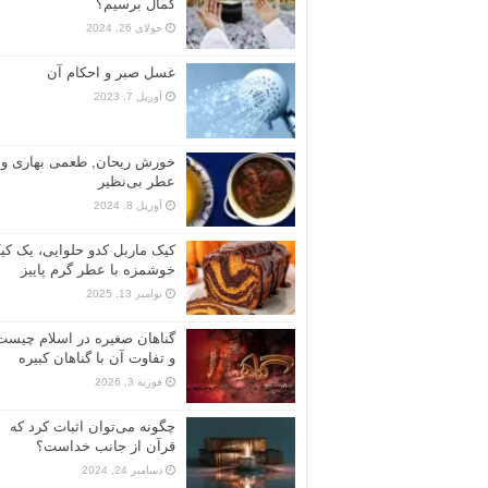
کمال برسیم؟
جولای 26, 2024
غسل صبر و احکام آن
آوریل 7, 2023
خورش ریحان, طعمی بهاری و
عطر بی‌نظیر
آوریل 8, 2024
کیک ماربل کدو حلوایی، یک کی
خوشمزه با عطر گرم پاییز
نوامبر 13, 2025
گناهان صغیره در اسلام چیست
و تفاوت آن با گناهان کبیره
فوریه 3, 2026
چگونه می‌توان اثبات کرد که
قرآن از جانب خداست؟
دسامبر 24, 2024