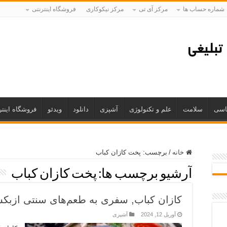
شماره حساب ها
مرکز آی تی
مرکز نیکوکاری
فروشگاه اینترنتی
اسی
سلامت
علم و تکنولوژی
آشپزی
دانلود
ویدئو
فروشگاه اینتر
خانه
/
برچسب:
پخت کازان کباب
آرشیو برچسب ها:
پخت کازان کباب
کازان کباب, سفری به طعم‌های سنتی ازبکس
آوریل 12, 2024
آشپزی