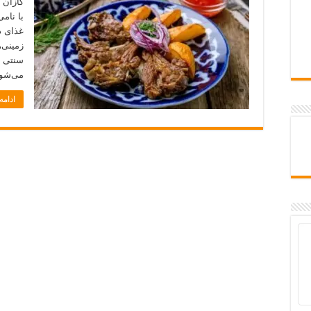
کازان 
با نام
غذای د
زمینی
سنتی د
می‌شود
ادام