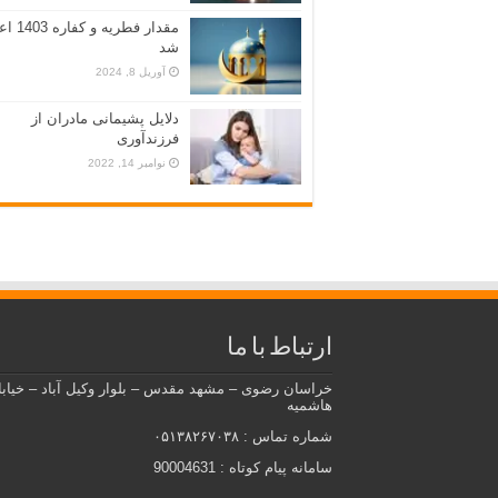
مقدار فطریه و ک
شد
آوریل 8, 2024
دلایل پشیمانی مادران از
فرزندآوری
نوامبر 14, 2022
ارتباط با ما
خراسان رضوی – مشهد مقدس – بلوار وکیل آباد – خیاب
هاشمیه
شماره تماس : ۰۵۱۳۸۲۶۷۰۳۸
سامانه پیام کوتاه : 90004631