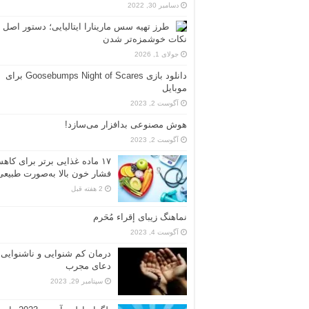
دسامبر 30, 2022
طرز تهیه سس مارینارا ایتالیایی؛ دستور اصل 
نکات خوشمزه‌تر شدن
جولای 1, 2026
دانلود بازی Goosebumps Night of Scares برای
موبایل
آگوست 2, 2023
هوش مصنوعی بدافزار می‌سازد!
آگوست 2, 2023
۱۷ ماده غذایی برتر برای کاه
فشار خون بالا به‌صورت طبیعی
2 هفته قبل
نماهنگ زیبای إقراء مُحَرم
آگوست 4, 2023
درمان کم شنوایی و ناشنوایی ب
دعای مجرب
سپتامبر 29, 2023