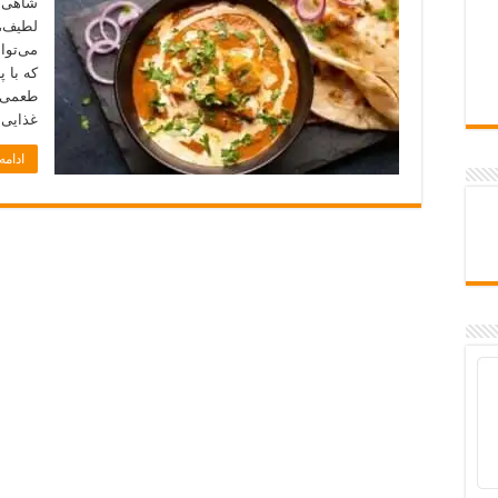
شاهی پ
لطیف، 
می‌توا
که با پ
طعمی ب
غذایی
ادام