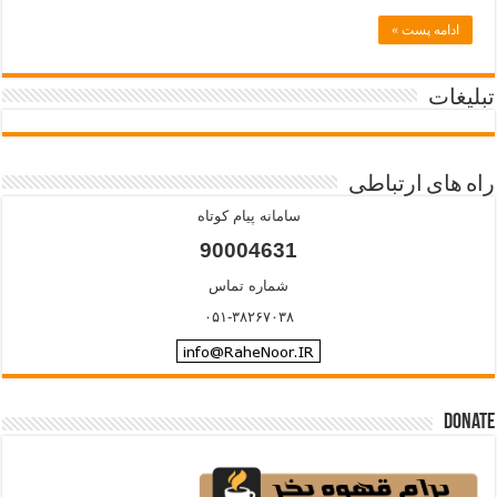
ادامه پست »
تبلیغات
راه های ارتباطی
سامانه پیام کوتاه
90004631
شماره تماس
۰۵۱-۳۸۲۶۷۰۳۸
Donate