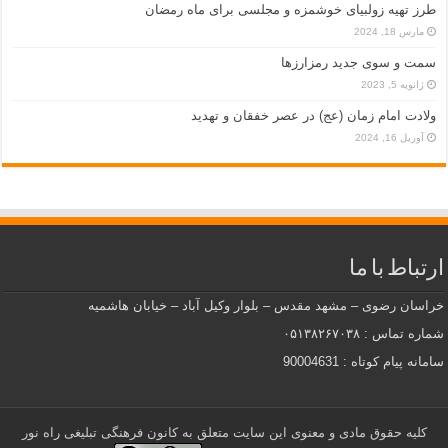
طرز تهیه زولبیای خوشمزه و مجلسی برای ماه رمضان
مارس 18, 2024
سمت و سوی جدید رمزارزها
ژانویه 5, 2023
ولادت امام زمان (عج) در عصر خفقان و تهدید
آوریل 16, 2024
ارتباط با ما
خراسان رضوی – مشهد مقدس – بلوار وکیل آباد – خیابان هاشمیه
شماره تماس : ۰۵۱۳۸۲۶۷۰۳۸
سامانه پیام کوتاه : 90004631
کلیه حقوق مادی و معنوی این سایت متعلق به کانون فرهنگی تبلیغی راه نور