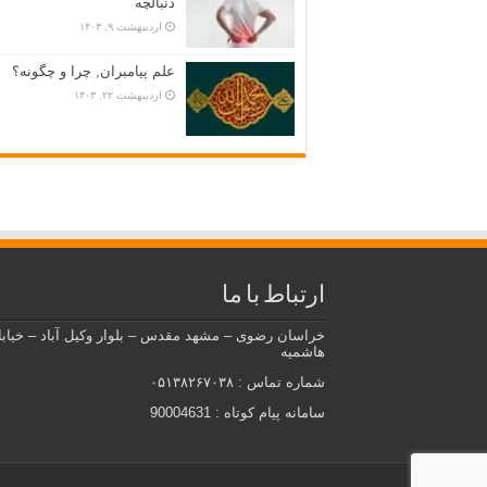
دنبالچه
اردیبهشت ۹, ۱۴۰۳
علم پیامبران, چرا و چگونه؟
اردیبهشت ۲۲, ۱۴۰۳
ارتباط با ما
خراسان رضوی – مشهد مقدس – بلوار وکیل آباد – خیاب
هاشمیه
شماره تماس : ۰۵۱۳۸۲۶۷۰۳۸
سامانه پیام کوتاه : 90004631