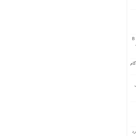
چه کسانی باید واکسن هپاتیت B
گام
رد