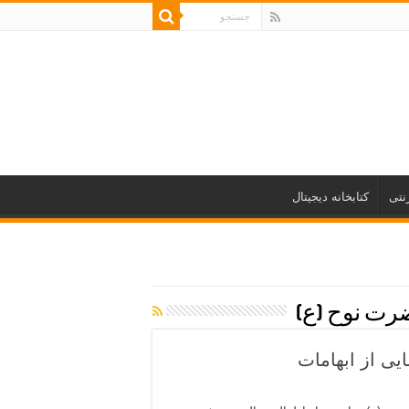
نتی
کتابخانه دیجیتال
رت نوح (ع)
یی از ابهامات