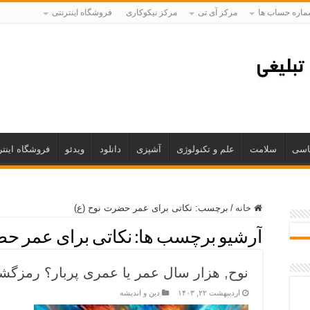
اره حساب ها
مرکز آی تی
مرکز نیکوکاری
فروشگاه اینترنتی
اسی
سلامت
علم و تکنولوژی
آشپزی
دانلود
ویدئو
فروشگاه اینتر
خانه
/
برچسب:
نکاتی برای عمر حضرت نوح (ع)
آرشیو برچسب ها:
نکاتی برای عمر حض
نوح, هزار سال عمر یا عمری پربار؟ رمزگشا
اردیبهشت ۲۲, ۱۴۰۳
دین و اندیشه