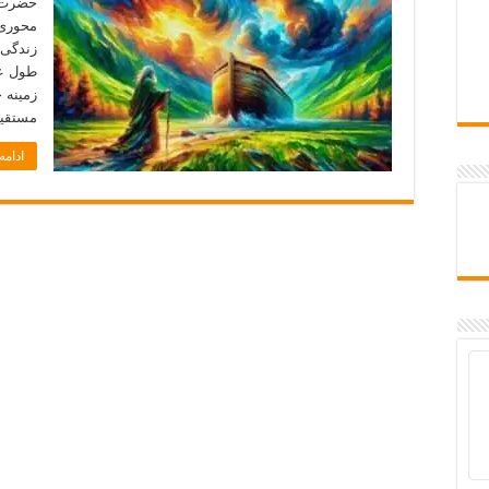
حضرت ن
محوری د
زندگی 
طول عم
زمینه 
مستقیم
ادام