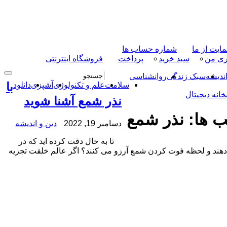
ایت از ما
شماره حساب ها
ری من
سبد خرید
پرداخت
فروشگاه اینترنتی
اندیشه
سبک زندگی
روانشناسی
با
سلامت
علم و تکنولوژی
آشپزی
دانلود
خانه دیجیتال
نذر شمع آشنا شوید
ب ها:
نذر شمع
دسامبر 19, 2022
دین و اندیشه
تا به حال دقت کرده اید که در
دهند و لحظه فوت کردن شمع آرزو می کنند؟ اگر عالم خلقت تجزیه