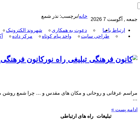
خانه
/
برچسب:
نذر شمع
جمعه , آگوست 7 2026
ارتباط با ما
دعوت به همکاری
شهروند الکترونیک
طراحی سایت
واحد پیام کوتاه
مرکز داده
آک
کانون فرهنگی 
مراسم عرفانی و روحانی و مکان های مقدس و … چرا شمع روشن می کن
…
ادامه پست »
تبلیغات
راه های ارتباطی