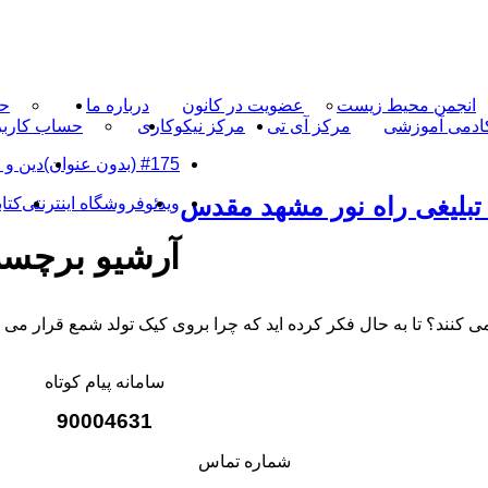
انجمن محیط زیست
عضویت در کانون
درباره ما
حم
ادمی آموزشی
مرکز آی تی
مرکز نیکوکاری
حساب کارب
#175 (بدون عنوان)
دین و 
تبلیغی راه نور مشهد مقدس
ویدئو
فروشگاه اینترنتی
کتاب
آرشیو برچس
ند؟ تا به حال فکر کرده اید که چرا بروی کیک تولد شمع قرار می 
سامانه پیام کوتاه
90004631
شماره تماس