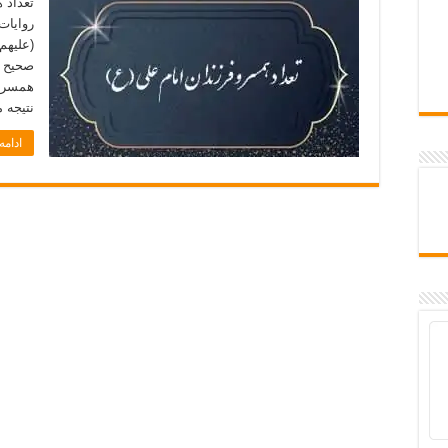
تعداد 
روایات
(علیهم
صحیح ن
همسران
نتیجه 
ادام