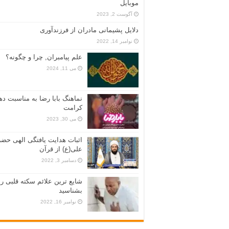
موبایل
آگوست 2, 2023
دلایل پشیمانی مادران از فرزندآوری
نوامبر 14, 2022
علم پیامبران, چرا و چگونه؟
می 11, 2024
نماهنگ بابا رضا به مناسبت ده
کرامت
می 30, 2023
اثبات هدایت یافتگی الهی حض
علی(ع) از قرآن
دسامبر 3, 2022
شایع ترین علائم سکته قلبی را
بشناسید
نوامبر 16, 2022