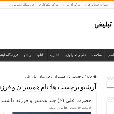
شماره حساب ها
مرکز آی تی
مرکز نیکوکاری
فروشگاه اینترنتی
اسی
سلامت
علم و تکنولوژی
آشپزی
دانلود
ویدئو
فروشگاه اینتر
خانه
/
برچسب:
نام همسران و فرزندان امام علی
آرشیو برچسب ها:
نام همسران و فرزن
حضرت علی (ع) چند همسر و فرزند داشتند؟
نوامبر 19, 2022
دین و اندیشه