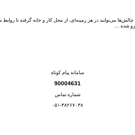
امروز، تعارضات an inevitable part of life هستند. این چالش‌ها می‌توانند در هر زمینه‌ای، از محل
برو شده …
سامانه پیام کوتاه
90004631
شماره تماس
۰۵۱-۳۸۲۶۷۰۳۸