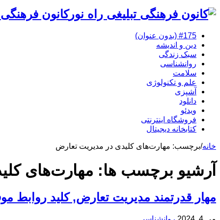
کانون فرهنگی 
#175 (بدون عنوان)
دین و اندیشه
سبک زندگی
روانشناسی
سلامت
علم و تکنولوژی
آشپزی
دانلود
ویدئو
فروشگاه اینترنتی
کتابخانه دیجیتال
خانه
/
برچسب:
مهارت‌های کلیدی در مدیریت تعارض
آرشیو برچسب ها:
مهارت‌های کلی
مهار قدرتمند مدیریت تعارض, کلید روابط موف
می 4, 2024
روانشناسی