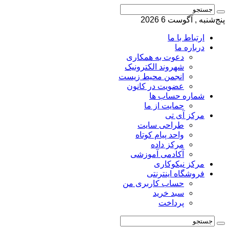
پنج‌شنبه , آگوست 6 2026
ارتباط با ما
درباره ما
دعوت به همکاری
شهروند الکترونیک
انجمن محیط زیست
عضویت در کانون
شماره حساب ها
حمایت از ما
مرکز آی تی
طراحی سایت
واحد پیام کوتاه
مرکز داده
آکادمی آموزشی
مرکز نیکوکاری
فروشگاه اینترنتی
حساب کاربری من
سبد خرید
پرداخت