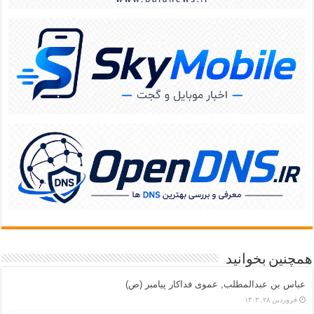
همچنین بخوانید
عباس بن عبدالمطلب, عموی فداکار پیامبر (ص)
فروردین ۲۸, ۱۴۰۳