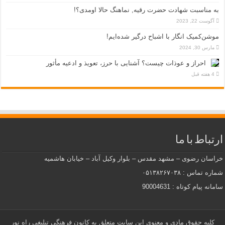
به مناسبت شهادت حضرت رقیه, نماهنگ حالا اومدی؟!
آگوست 22, 2023
موشن‌کمیک انگار با اشباح درگیر شده‌ایم!
مارس 30, 2024
احراز و عوذات چیست؟ آشنایی با حرز، تعویذ و ادعیه مأثور
4 هفته قبل
ارتباط با ما
خراسان رضوی – مشهد مقدس – بلوار وکیل آباد – خیابان هاشمیه
شماره تماس : ۰۵۱۳۸۲۶۷۰۳۸
سامانه پیام کوتاه : 90004631
کلیه حقوق مادی و معنوی این سایت متعلق به کانون فرهنگی تبلیغی راه نور