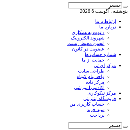
پنج‌شنبه , آگوست 6 2026
ارتباط با ما
درباره ما
دعوت به همکاری
شهروند الکترونیک
انجمن محیط زیست
عضویت در کانون
شماره حساب ها
حمایت از ما
مرکز آی تی
طراحی سایت
واحد پیام کوتاه
مرکز داده
آکادمی آموزشی
مرکز نیکوکاری
فروشگاه اینترنتی
حساب کاربری من
سبد خرید
پرداخت