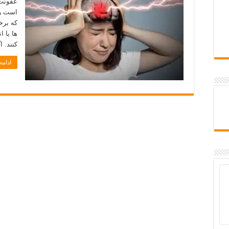
عفونت 
است رخ
که برخ
ها یا ا
کنند. 
ادام