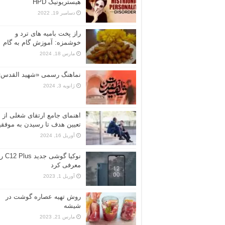
هیستریونیک HPD
دسامبر 19, 2022
راز پخت بامیه‌ های ترد و
خوشمزه: آموزش گام به گام
مارس 18, 2024
نماهنگ رسمی «شهید القدس»
ژانویه 3, 2024
اهنمای جامع ارتقای شغلی از
تعیین هدف تا رسیدن به موفق
آوریل 16, 2024
نوکیا گوشی جدید Plus
معرفی کرد
آوریل 1, 2023
روش تهیه عصاره گوشت در
شیشه
مارس 21, 2023