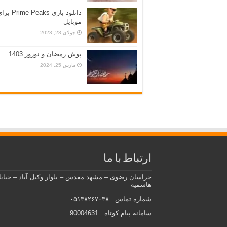
دانلود بازی Prime Peaks
موبایل
جولای 28, 2023
پوش رمضان و نوروز 1403
مارس 25, 2024
ارتباط با ما
خراسان رضوی – مشهد مقدس – بلوار وکیل آباد – خیاب
هاشمیه
شماره تماس : ۰۵۱۳۸۲۶۷۰۳۸
سامانه پیام کوتاه : 90004631