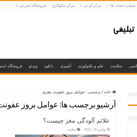
شماره حساب ها
مرکز آی تی
مرکز نیکوکاری
فروشگاه اینترنتی
اسی
سلامت
علم و تکنولوژی
آشپزی
دانلود
ویدئو
فروشگاه اینتر
خانه
/
برچسب:
عوامل بروز عفونت مغزی
آرشیو برچسب ها:
عوامل بروز عفونت
علائم آلودگی مغز چیست؟
نوامبر 15, 2022
سلامت