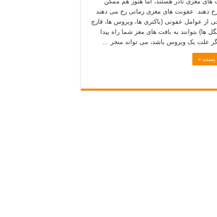
های مغزی نادر هستند، اما هنوز هم ممکن
 دهند. عفونت های مغزی زمانی رخ می دهند
ی از عوامل عفونی (باکتری ها، ویروس ها، قارچ
نگل ها) بتوانند به بافت های مغز شما راه پیدا
اگر علت یک ویروس باشد، می تواند منجر …
ه پست »