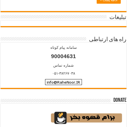
ادامه پست »
تبلیغات
راه های ارتباطی
سامانه پیام کوتاه
90004631
شماره تماس
۰۵۱-۳۸۲۶۷۰۳۸
Donate