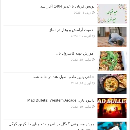
پویش قربان تا غدیر 1404 آغاز شد
ژوئن 3, 2025
اهمیت آرامش و وقار در نماز
آگوست 5, 2024
آموزش تهیه کاسرول نان
نوامبر 25, 2022
شاهی پنیر, طعم اصیل هند در خانه شما
آوریل 14, 2024
دانلود بازی Mad Bullets: Western Arcade
نوامبر 19, 2022
هوش مصنوعی گوگل در اندروید: جمنای جایگزین گوگل
اسیستنت؟