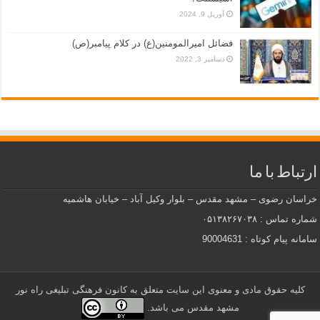
آوریل 9, 2024
فضائل امیرالمومنین(ع) در کلام پیامبر(ص)
دسامبر 3, 2022
ارتباط با ما
خراسان رضوی – مشهد مقدس – بلوار وکیل آباد – خیابان هاشمیه
شماره تماس : ۰۵۱۳۸۲۶۷۰۳۸
سامانه پیام کوتاه : 90004631
کلیه حقوق مادی و معنوی این سایت متعلق به کانون فرهنگی تبلیغی راه نور
مشهد مقدس می باشد.