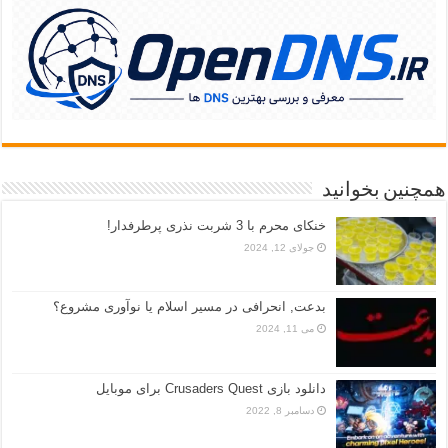
همچنین بخوانید
خنکای محرم با 3 شربت نذری پرطرفدار!
جولای 12, 2024
بدعت, انحرافی در مسیر اسلام یا نوآوری مشروع؟
می 11, 2024
دانلود بازی Crusaders Quest برای موبایل
دسامبر 8, 2022