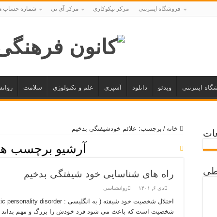
فروشگاه اینترنتی
مرکز نیکوکاری
مرکز آی تی
شماره حساب ه
گاه اینترنتی
ویدئو
دانلود
آشپزی
علم و تکنولوژی
سلامت
روان
خانه
/
برچسب:
علائم خودشیفتگی بدخیم
غات
آرشیو برچسب ها
اطی
راه های شناسایی خود شیفتگی بدخیم
دی ۶, ۱۴۰۱
روانشناسی
شخصیت است که باعث می شود فرد خودش را بزرگ و مهم بداند و ب