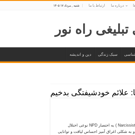
ا
درباره ما
ارتباط با ما
شنبه , مرداد ۱۷ ۱۴۰۵
شناسی
سبک زندگی
دین و اندیشه
:
علائم خودشیفتگی بدخیم
اختلال شخصیت خود شیفته ( به انگلیسی : Narcissistic personality disorder ) به اختصار NPD نوعی اختلال
ه شکلی اغراق آمیز احساس لیاقت و توانایی