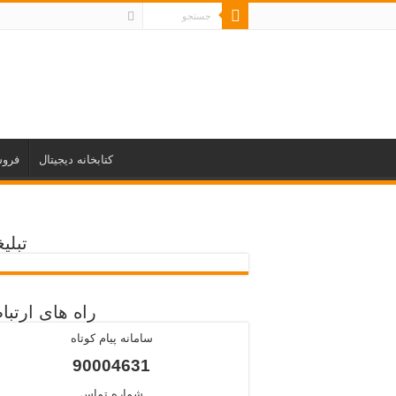
کتابخانه دیجیتال
فروش
تبلی
راه های ارتب
سامانه پیام کوتاه
90004631
شماره تماس