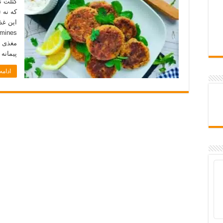
کتلت ن
که نه 
این غذا
پیمانه
ادام