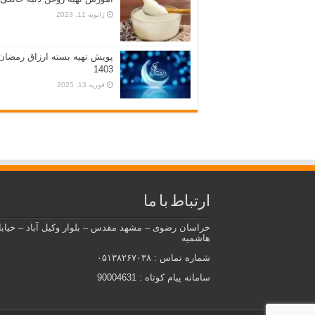
ژانویه 11, 2023
پویش تهیه بسته ارزاق رمضان
1403
فوریه 13, 2025
ارتباط با ما
خراسان رضوی – مشهد مقدس – بلوار وکیل آباد – خیاب
هاشمیه
شماره تماس : ۰۵۱۳۸۲۶۷۰۳۸
سامانه پیام کوتاه : 90004631