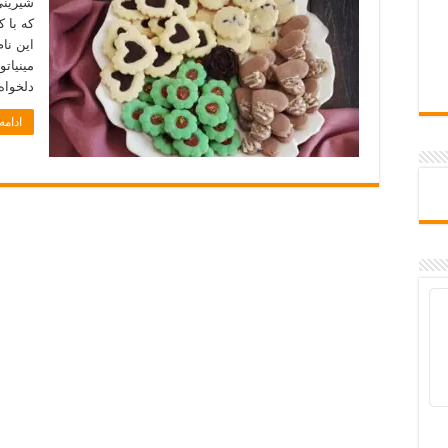
شیرینی 
که با 
این نا
مینیاتو
دلخواه
ادام