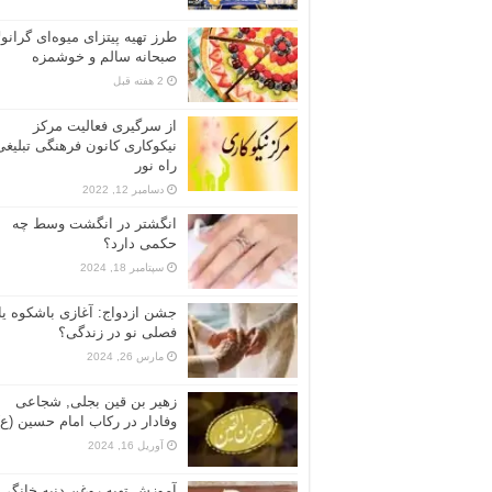
طرز تهیه پیتزای میوه‌ای گرانولا
صبحانه سالم و خوشمزه
2 هفته قبل
از سرگیری فعالیت مرکز
نیکوکاری کانون فرهنگی تبلیغی
راه نور
دسامبر 12, 2022
انگشتر در انگشت وسط چه
حکمی دارد؟
سپتامبر 18, 2024
جشن ازدواج: آغازی باشکوه یا
فصلی نو در زندگی؟
مارس 26, 2024
زهیر بن قین بجلی, شجاعی
وفادار در رکاب امام حسین (ع)
آوریل 16, 2024
آموزش تهیه روغن دنبه خانگی