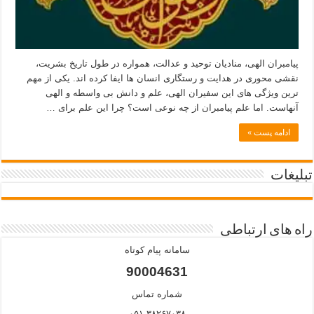
پیامبران الهی، منادیان توحید و عدالت، همواره در طول تاریخ بشریت،
نقشی محوری در هدایت و رستگاری انسان ها ایفا کرده اند. یکی از مهم
ترین ویژگی های این سفیران الهی، علم و دانش بی واسطه و الهی
آنهاست. اما علم پیامبران از چه نوعی است؟ چرا این علم برای …
ادامه پست »
تبلیغات
راه های ارتباطی
سامانه پیام کوتاه
90004631
شماره تماس
۰۵۱-۳۸۲۶۷۰۳۸