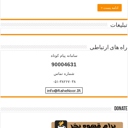
ادامه پست »
تبلیغات
راه های ارتباطی
سامانه پیام کوتاه
90004631
شماره تماس
۰۵۱-۳۸۲۶۷۰۳۸
Donate