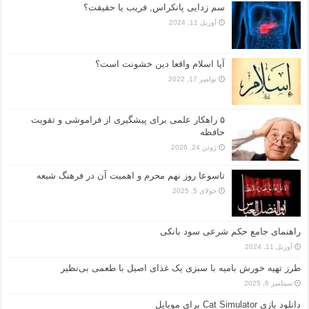
سم زدایی پانکراس, فریب یا حقیقت؟
آوریل 11, 2024
آیا اسلام واقعا دین خشونت است؟
نوامبر 17, 2022
۵ راهکار علمی برای پیشگیری از فراموشی و تقویت
حافظه
ژوئن 24, 2026
تاسوعا روز نهم محرم و اهمیت آن در فرهنگ شیعه
جولای 5, 2025
راهنمای جامع حکم شرعی سود بانکی
آوریل 11, 2024
طرز تهیه خورش بامیه با سبزی یک غذای اصیل با طعمی بی‌نظیر
سپتامبر 6, 2025
دانلود بازی Cat Simulator برای موبایل