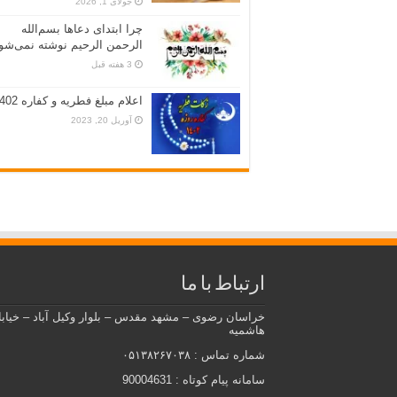
جولای 1, 2026
چرا ابتدای دعاها بسم‌الله
الرحمن الرحیم نوشته نمی‌شو
3 هفته قبل
اعلام مبلغ فطریه و کفاره 1402
آوریل 20, 2023
ارتباط با ما
خراسان رضوی – مشهد مقدس – بلوار وکیل آباد – خیاب
هاشمیه
شماره تماس : ۰۵۱۳۸۲۶۷۰۳۸
سامانه پیام کوتاه : 90004631