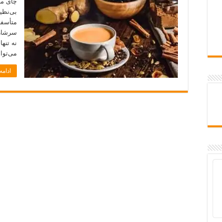
چای ما
بی‌نظی
متأسفان
سرشار 
نه تنه
می‌توا
ادام