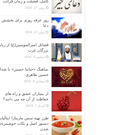
کامل، فضیلت و زمان قرائت
ژوئن 27, 2026
روز عرفه روزی برای بخشش و
دعا
ژوئن 17, 2024
فضائل امیرالمومنین(ع) از زبا
بزرگان عرب
دسامبر 3, 2022
نماهنگ «حياتنا حسين» با صدا
حسین طاهری
سپتامبر 6, 2023
از بمباران عشق و راه های
حفاظت از آن چه می دانید؟
آوریل 7, 2023
طرز تهیه سس مارینارا ایتالیای
دستور اصل و نکات خوشمزه‌تر
شدن