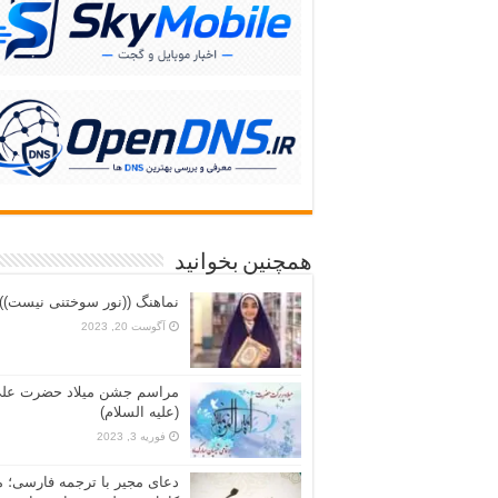
همچنین بخوانید
نماهنگ ((نور سوختنی نیست))
آگوست 20, 2023
مراسم جشن میلاد حضرت عل
(علیه السلام)
فوریه 3, 2023
دعای مجیر با ترجمه فارسی؛ م