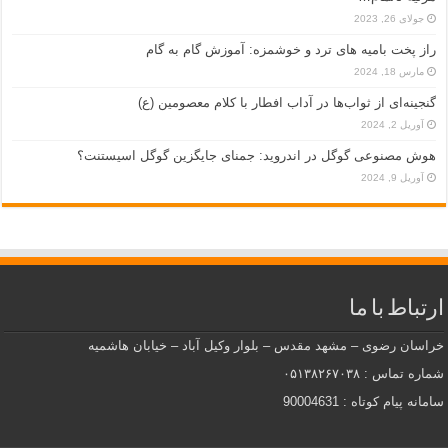
جولای 26, 2023
راز پخت بامیه‌ های ترد و خوشمزه: آموزش گام به گام
مارس 18, 2024
گنجینه‌ای از ثواب‌ها در آداب افطار با کلام معصومین (ع)
آوریل 2, 2024
هوش مصنوعی گوگل در اندروید: جمنای جایگزین گوگل اسیستنت؟
آوریل 9, 2024
ارتباط با ما
خراسان رضوی – مشهد مقدس – بلوار وکیل آباد – خیابان هاشمیه
شماره تماس : ۰۵۱۳۸۲۶۷۰۳۸
سامانه پیام کوتاه : 90004631