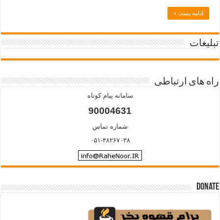
ادامه پست »
تبلیغات
راه های ارتباطی
سامانه پیام کوتاه
90004631
شماره تماس
۰۵۱-۳۸۲۶۷۰۳۸
Donate