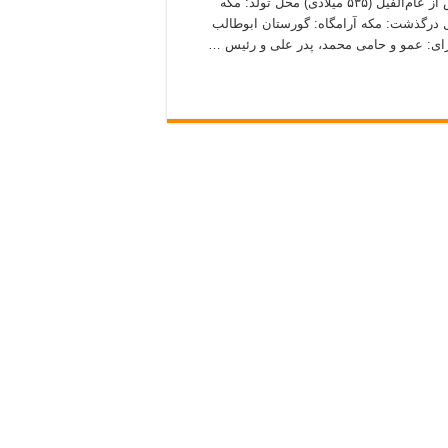
چکیده ای از بیوگرافی ابوطالب بن عبدالمطلب: تاریخ تولد: ۳۵ پیش از عام‌الفیل (۵۳۵ میلادی) محل تولد: مکه
ریخ درگذشت: ۱۰ بعثت (در ۹۰ سالگی) محل درگذشت: مکه آرامگاه: گورستان ابوطالب
برای: عمو و حامی محمد، پدر علی و رئیس …