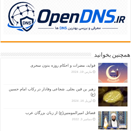
همچنین بخوانید
فواید، مضرات و احکام روزه بدون سحری
مارس 19, 2024
زهیر بن قین بجلی, شجاعی وفادار در رکاب امام حسین
(ع)
آوریل 16, 2024
فضائل امیرالمومنین(ع) از زبان بزرگان عرب
دسامبر 3, 2022