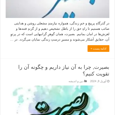
در گذرگاهِ پرپیچ و خمِ زندگی، همواره نیازمندِ مشعلی روشن و هدایتی
صائب هستیم تا راهِ حق را از باطل تشخیص دهیم و از گزندِ فتنه‌ها و
لغزش‌ها در امان بمانیم. بصیرت، همان گوهرِ گرانبهایی است که در پرتوِ
آن، حقایق آشکار می‌شوند و مسیرِ درستِ زندگی نمایان می‌گردد. در …
ادامه پست »
بصیرت, چرا به آن نیاز داریم و چگونه آن را
تقویت کنیم؟
آوریل 8, 2024
دین و اندیشه