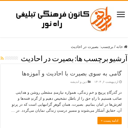
خانه
/
برچسب:
بصیرت در احادیث
آرشیو برچسب ها:
بصیرت در احادیث
گامی به سوی بصیرت با احادیث و آموزه‌ها
اردیبهشت ۶, ۱۴۰۳
دین و اندیشه
در گذرگاهِ پرپیچ و خمِ زندگی، همواره نیازمندِ مشعلی روشن و هدایتی
صائب هستیم تا راهِ حق را از باطل تشخیص دهیم و از گزندِ فتنه‌ها و
لغزش‌ها در امان بمانیم. بصیرت، همان گوهرِ گرانبهایی است که در پرتوِ
آن، حقایق آشکار می‌شوند و مسیرِ درستِ زندگی نمایان می‌گردد. در …
ادامه پست »