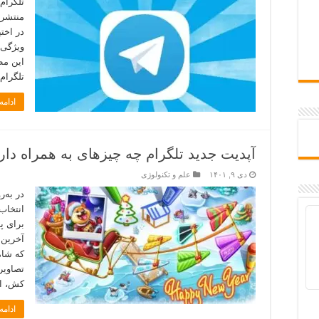
در اخت
ویژگی 
این مط
تلگرام
ادام
آپدیت جدید تلگرام چه چیزهای به همراه دار
دی ۹, ۱۴۰۱
علم و تکنولوژی
در به‌ر
انتخاب
برای پ
تصاویر
کش، اب
ادام