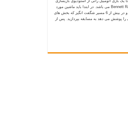
Dirt Trackin Sprint Cars یک بازی اتومبیل رانی از استودیوی بازیسازی
Bennett Racing Simulations LLC می باشد. در ابتدا باید ماشین مورد
نظر خود را انتخاب کنید و در بیش از 6 مسیر شگفت انگیز که بخش های
را پوشش می دهد به مسابقه بپردازید. پس از