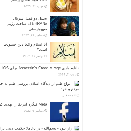
فوریه 21, 2025
تحلیل دو فصل سریال
«TEHRAN» ساخت رژیم
صهیونیستی
دسامبر 29, 2022
آیا اسلام واقعا دین خشونت
است؟
نوامبر 17, 2022
دانلود بازی Assassin’s Creed Mirage برای iOS
ژوئن 7, 2024
انواع ظلم از دیدگاه اسلام؛ بررسی ظلم به خد
مردم و خود
4 هفته قبل
Meta کنگره آمریکا را تهدید کرد
دسامبر 6, 2022
راز نبود «بسم‌الله» در دعاها؛ حکمت دینی برا