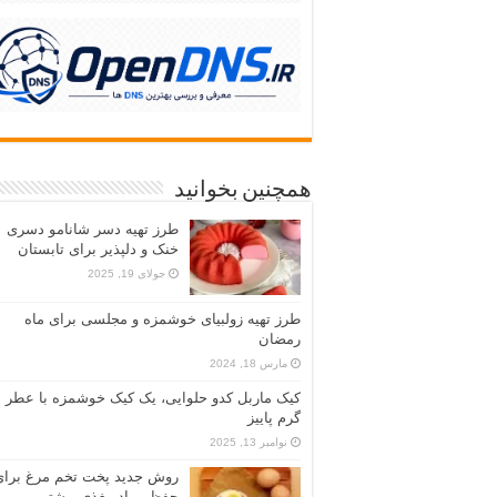
همچنین بخوانید
طرز تهیه دسر شانامو دسری
خنک و دلپذیر برای تابستان
جولای 19, 2025
طرز تهیه زولبیای خوشمزه و مجلسی برای ماه
رمضان
مارس 18, 2024
کیک ماربل کدو حلوایی، یک کیک خوشمزه با عطر
گرم پاییز
نوامبر 13, 2025
روش جدید پخت تخم مرغ برای
حفظ مواد مغذی بیشتر