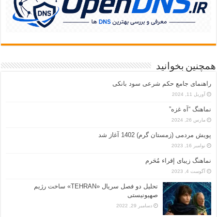
همچنین بخوانید
راهنمای جامع حکم شرعی سود بانکی
آوریل 11, 2024
نماهنگ “آه غزه”
مارس 26, 2024
پویش مردمی (زمستان گرم) 1402 آغاز شد
نوامبر 16, 2023
نماهنگ زیبای إقراء مُحَرم
آگوست 4, 2023
تحلیل دو فصل سریال «TEHRAN» ساخت رژیم
صهیونیستی
دسامبر 29, 2022