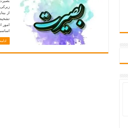
بصیرت 
زیرکی 
از بین
تشخیص 
امور ا
اساسی 
ادام