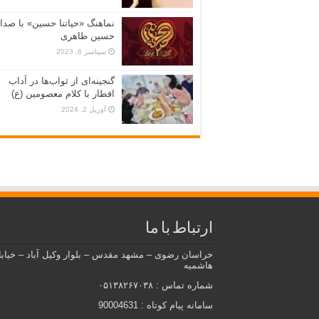
نماهنگ «حياتنا حسين» با صدا
حسین طاهری
سپتامبر 6, 2023
گنجینه‌ای از ثواب‌ها در آداب
افطار با کلام معصومین (ع)
آوریل 2, 2024
ارتباط با ما
خراسان رضوی – مشهد مقدس – بلوار وکیل آباد – خیاب
هاشمیه
شماره تماس : ۰۵۱۳۸۲۶۷۰۳۸
سامانه پیام کوتاه : 90004631