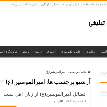
شماره حساب ها
مرکز آی تی
مرکز نیکوکاری
فروشگاه اینترنتی
اسی
سلامت
علم و تکنولوژی
آشپزی
دانلود
ویدئو
فروشگاه اینتر
خانه
/
برچسب:
امیرالمومنین(ع)
آرشیو برچسب ها:
امیرالمومنین(ع)
فضائل امیرالمومنین(ع) از زبان اهل سنت
دسامبر 3, 2022
ویدئو