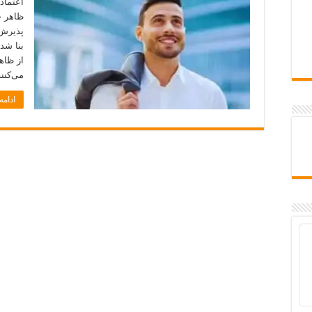
اعتماد
ظاهر خ
پذیرش 
بنا شد
از ظاه
می‌کنند
ادام