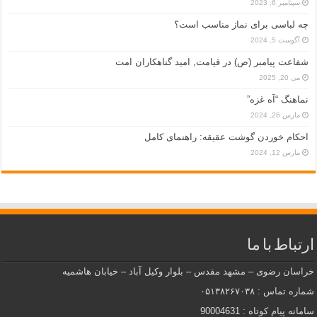
سپتامبر 6, 2023
چه لباسی برای نماز مناسب است؟
آگوست 5, 2024
شفاعت پیامبر (ص) در قیامت, امید گناهکاران امت
می 20, 2025
نماهنگ “آه غزه”
مارس 26, 2024
احکام خوردن گوشت عقیقه: راهنمای کامل
مارس 12, 2024
ارتباط با ما
خراسان رضوی – مشهد مقدس – بلوار وکیل آباد – خیابان هاشمیه
شماره تماس : ۰۵۱۳۸۲۶۷۰۳۸
سامانه پیام کوتاه : 90004631