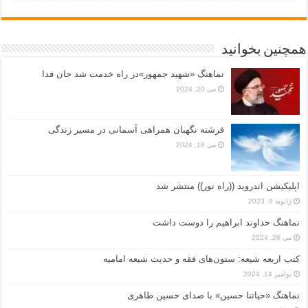
همچنین بخوانید
نماهنگ «شهید جمهور»در راه خدمت شد جان فدا
می 20, 2024
فرشته نگهبان همراهی آسمانی در مسیر زندگی
می 18, 2024
اپلیکیشن اندروید ((راه نور)) منتشر شد
ژانویه 9, 2023
نماهنگ خداوند ابراهیم را دوست داشت
می 26, 2024
کتب اربعه شیعه: ستون‌های فقه و حدیث شیعه امامیه
نوامبر 14, 2024
نماهنگ «حياتنا حسين» با صدای حسین طاهری