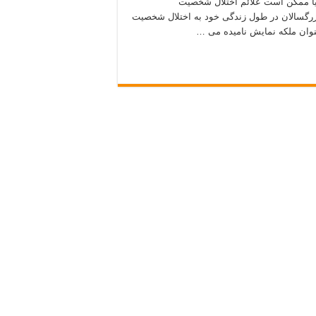
HPD) برای بررسی اینکه آیا ممکن است علائم اختلال شخصیت
 باشید طراحی شده است. حدود 3 درصد از بزرگسالان در طول زندگی خود به اختلال شخصیت