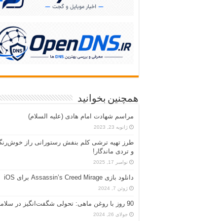
همچنین بخوانید
مراسم شهادت امام هادی (علیه السلام)
ژانویه 23, 2023
طرز تهیه ترشی کلم بنفش رستورانی راز خوش‌رن
و تردی ماندگار!
نوامبر 17, 2025
دانلود بازی Assassin’s Creed Mirage برای iOS
ژوئن 7, 2024
90 روز با روغن ماهی: تحولی شگفت‌انگیز در سلامتی
جولای 26, 2024