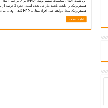
این تست اختلال شخصیت هیستریونیک (
هیستریونیک را داشته
هیستریونیک مبتلا خواهند شد. افراد مبتلا به HPD گاهی اوقات به عنوان ملکه نمایش نامیده می …
ادامه پست »