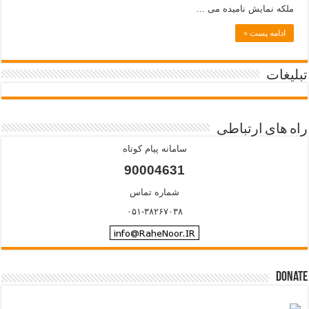
ملکه نمایش نامیده می …
ادامه پست »
تبلیغات
راه های ارتباطی
سامانه پیام کوتاه
90004631
شماره تماس
۰۵۱-۳۸۲۶۷۰۳۸
Donate