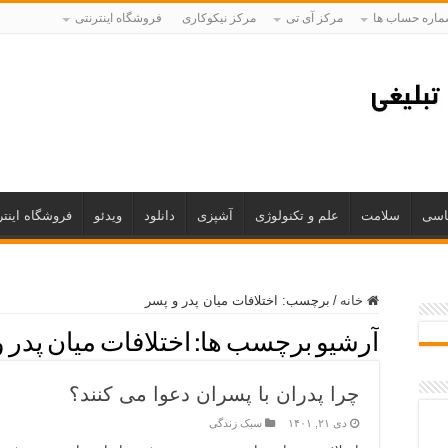
اره حساب ها
مرکز آی تی
مرکز نیکوکاری
فروشگاه اینترنتی
اسی
سلامت
علم و تکنولوژی
آشپزی
دانلود
ویدئو
فروشگاه اینتر
خانه
/
برچسب:
اختلافات میان پدر و پسر
آرشیو برچسب ها:
اختلافات میان پدر 
چرا پدران با پسران دعوا می کنند؟
دی ۲۱, ۱۴۰۱
سبک زندگی