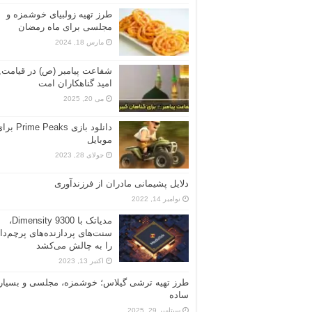
طرز تهیه زولبیای خوشمزه و
مجلسی برای ماه رمضان
مارس 18, 2024
شفاعت پیامبر (ص) در قیامت,
امید گناهکاران امت
می 20, 2025
دانلود بازی Prime Peaks
موبایل
جولای 28, 2023
دلایل پشیمانی مادران از فرزندآوری
نوامبر 14, 2022
مدیاتک با Dimensity 9300،
سنت‌های پردازنده‌های پرچم‌دا
را به چالش می‌کشد
اکتبر 13, 2023
طرز تهیه ترشی گیلاس؛ خوشمزه، مجلسی و بسیار
ساده
سپتامبر 29, 2025