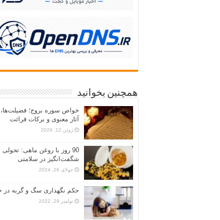
همچنین بخوانید
خواص سوره بروج؛ فضیلت‌ها،
آثار معنوی و برکات قرائت
ژوئن 12, 2026
90 روز با روغن ماهی: تحولی
شگفت‌انگیز در سلامتی
جولای 26, 2024
حکم نگهداری سگ و گربه در خ
نوامبر 29, 2022